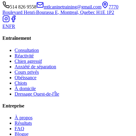
514 826 9558
mtlcaninetraining@gmail.com
7770
Boulevard Henri-Bourassa E, Montreal, Quebec H1E 1P2
EN
FR
Entraînement
Consultation
Réactivité
Chien agressif
Anxiété de séparation
Cours privés
Obéissance
Chiots
À domicile
Dressage Ouest-de-l'Île
Entreprise
À propos
Résultats
FAQ
Blogue