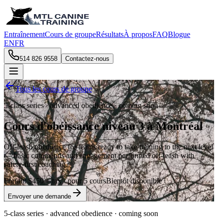
Entraînement
Cours de groupe
Résultats
À propos
FAQ
Blogue
EN
FR
514 826 9558
Contactez-nous
Tous les cours de groupe
5-class series · advanced obedience · coming soon
Cours d'obéissance niveau 3 à Montréal
Off-leash obedience for teams ready to take training to the next level
— basic commands and engagement performed off-leash with
safety-first coaching.
Forfait
:
$450 + tax
· pour 5 cours
Bientôt disponible
Envoyer une demande
5-class series · advanced obedience · coming soon