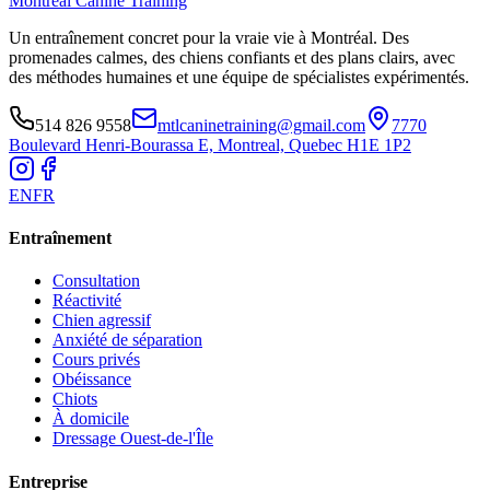
Montreal Canine Training
Un entraînement concret pour la vraie vie à Montréal. Des
promenades calmes, des chiens confiants et des plans clairs, avec
des méthodes humaines et une équipe de spécialistes expérimentés.
514 826 9558
mtlcaninetraining@gmail.com
7770
Boulevard Henri-Bourassa E, Montreal, Quebec H1E 1P2
EN
FR
Entraînement
Consultation
Réactivité
Chien agressif
Anxiété de séparation
Cours privés
Obéissance
Chiots
À domicile
Dressage Ouest-de-l'Île
Entreprise