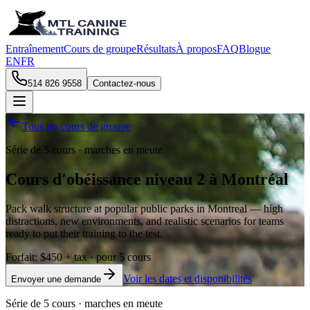
Entraînement
Cours de groupe
Résultats
À propos
FAQ
Blogue
EN
FR
514 826 9558
Contactez-nous
Tous les cours de groupe
Série de 5 cours · marches en meute
Cours d'obéissance niveau 2 à Montréal
Pack walk structure at popular public parks in Montreal — high
distractions, new environments, and realistic scenarios for teams
ready to put their training to the test.
Forfait
:
$450 + tax
· pour 5 cours
Voir les dates et disponibilités
Envoyer une demande
Série de 5 cours · marches en meute