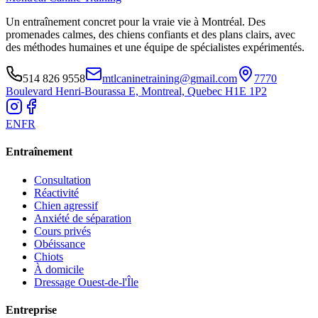
Un entraînement concret pour la vraie vie à Montréal. Des
promenades calmes, des chiens confiants et des plans clairs, avec
des méthodes humaines et une équipe de spécialistes expérimentés.
514 826 9558
mtlcaninetraining@gmail.com
7770
Boulevard Henri-Bourassa E, Montreal, Quebec H1E 1P2
EN
FR
Entraînement
Consultation
Réactivité
Chien agressif
Anxiété de séparation
Cours privés
Obéissance
Chiots
À domicile
Dressage Ouest-de-l'Île
Entreprise