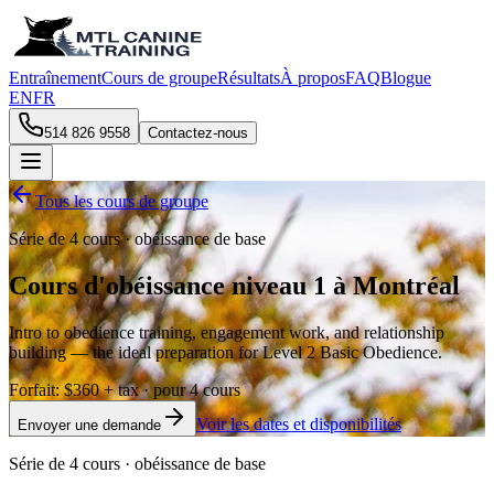
Entraînement
Cours de groupe
Résultats
À propos
FAQ
Blogue
EN
FR
514 826 9558
Contactez-nous
Tous les cours de groupe
Série de 4 cours · obéissance de base
Cours d'obéissance niveau 1 à Montréal
Intro to obedience training, engagement work, and relationship
building — the ideal preparation for Level 2 Basic Obedience.
Forfait
:
$360 + tax
· pour 4 cours
Voir les dates et disponibilités
Envoyer une demande
Série de 4 cours · obéissance de base